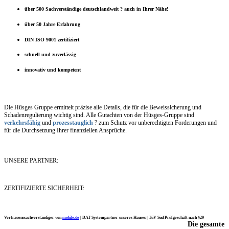
über 500 Sachverständige deutschlandweit ? auch in Ihrer Nähe!
über 50 Jahre Erfahrung
DIN ISO 9001 zertifiziert
schnell und zuverlässig
innovativ und kompetent
Die Hüsges Gruppe ermittelt präzise alle Details, die für die Beweissicherung und
Schadenregulierung wichtig sind. Alle Gutachten von der Hüsges-Gruppe sind
verkehrsfähig
und
prozesstauglich
? zum Schutz vor unberechtigten Forderungen und
für die Durchsetzung Ihrer finanziellen Ansprüche.
UNSERE PARTNER:
ZERTIFIZIERTE SICHERHEIT:
Vertrauenssachverständiger von
mobile.de
|
DAT Systempartner unseres Hauses |
TüV Süd Prüfgeschäft nach §29
Die gesamte
Ich möchte mich noch einmal ganz herzlich für Ihre Arbeit bedanken.