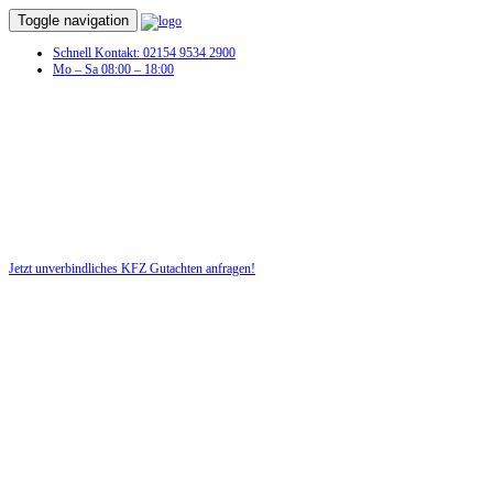
Toggle navigation
Schnell Kontakt: 02154 9534 2900
Mo – Sa 08:00 – 18:00
KFZ Gutachten in Altenmarkt an der Alz
Profitieren Sie von unserer fairen und kostenlosen Beratung!
Jetzt unverbindliches KFZ Gutachten anfragen!
DIE HÜSGES-GRUPPE BEKANNT AUS DEN MEDIEN: