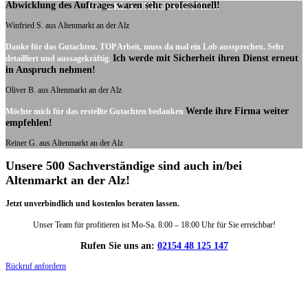
Abwicklung des Auftrages waren sehr professionell!
UNSERE KUNDENSTIMMEN:
Winfried S. aus Altenmarkt an der Alz
Danke für das Gutachten. TOP Arbeit, muss da mal ein Lob aussprechen. Sehr
Ich werde mit Sicherheit ihren Dienst erneut
detailliert und aussagekräftig.
in Anspruch nehmen!
Oliver B. aus Altenmarkt an der Alz
Werde ihre Firma weiter
Möchte mich für das erstellte Gutachten bedanken
empfehlen!
Reiner G. aus Altenmarkt an der Alz
Unsere 500 Sachverständige sind auch in/bei
Altenmarkt an der Alz!
Jetzt unverbindlich und kostenlos beraten lassen.
Unser Team für profitieren ist Mo-Sa. 8:00 – 18:00 Uhr für Sie erreichbar!
Rufen Sie uns an:
02154 48 125 147
Rückruf anfordern