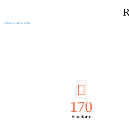
R
Rückruf anfordern
DI
170
Standorte