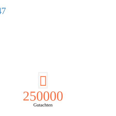
47
EN:
250000
Gutachten