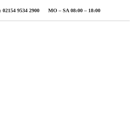
2154 9534 2900
MO – SA 08:00 – 18:00
KFZ-Gutachten
osen Beratung!