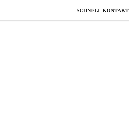
SCHNELL KONTAKT: 0
sen Sie schnell ein 
erstellen!
ie von unserer fairen und kostenl