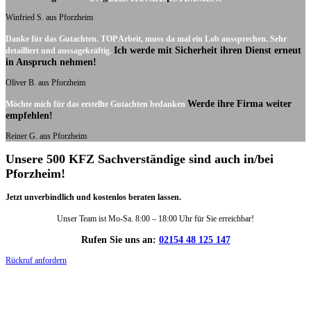
Winfried S. aus Pforzheim
Danke für das Gutachten. TOP Arbeit, muss da mal ein Lob aussprechen. Sehr
Ich werde mit Sicherheit ihren Dienst erneut
detailliert und aussagekräftig.
in Anspruch nehmen!
Oliver B. aus Pforzheim
Werde ihre Firma weiter
Möchte mich für das erstellte Gutachten bedanken
empfehlen!
Reiner G. aus Pforzheim
Unsere 500 KFZ Sachverständige sind auch in/bei
Pforzheim!
Jetzt unverbindlich und kostenlos beraten lassen.
Unser Team ist Mo-Sa. 8:00 – 18:00 Uhr für Sie erreichbar!
Rufen Sie uns an:
02154 48 125 147
Rückruf anfordern
DIE HÜSGES-GRUPPE IN ZAHLEN: