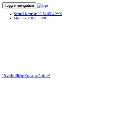
Toggle navigation
Schnell Kontakt: 02154 9534 2900
Mo – Sa 08:00 – 18:00
Auto Sachverständige in Pforzheim
Unverschuldeter Schaden am KFZ? Dann benötigen Sie jetzt ein Auto
Sachverständigen!
Unverbindliche Kontaktaufnahme!
DIE HÜSGES-GRUPPE BEKANNT AUS DEN MEDIEN: