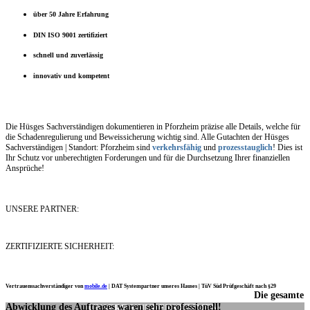
über 50 Jahre Erfahrung
DIN ISO 9001 zertifiziert
schnell und zuverlässig
innovativ und kompetent
Die Hüsges Sachverständigen dokumentieren in Pforzheim präzise alle Details, welche für
die Schadenregulierung und Beweissicherung wichtig sind. Alle Gutachten der Hüsges
Sachverständigen | Standort: Pforzheim sind
verkehrsfähig
und
prozesstauglich
! Dies ist
Ihr Schutz vor unberechtigten Forderungen und für die Durchsetzung Ihrer finanziellen
Ansprüche!
UNSERE PARTNER:
ZERTIFIZIERTE SICHERHEIT:
Vertrauenssachverständiger von
mobile.de
|
DAT Systempartner unseres Hauses |
TüV Süd Prüfgeschäft nach §29
Die gesamte
Ich möchte mich noch einmal ganz herzlich für Ihre Arbeit bedanken.
Abwicklung des Auftrages waren sehr professionell!
UNSERE KUNDENSTIMMEN: