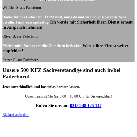
Winfried S. aus Paderborn
Danke für das Gutachten. TOP Arbeit, muss da mal ein Lob aussprechen. Sehr
Ich werde mit Sicherheit ihren Dienst erneut
detailliert und aussagekräftig.
in Anspruch nehmen!
Oliver B. aus Paderborn
Werde ihre Firma weiter
Möchte mich für das erstellte Gutachten bedanken
empfehlen!
Reiner G. aus Paderborn
Unsere 500 KFZ Sachverständige sind auch in/bei
Paderborn!
Jetzt unverbindlich und kostenlos beraten lassen.
Unser Team ist Mo-Sa. 8:00 – 18:00 Uhr für Sie erreichbar!
Rufen Sie uns an:
02154 48 125 147
Rückruf anfordern
DIE HÜSGES-GRUPPE IN ZAHLEN: