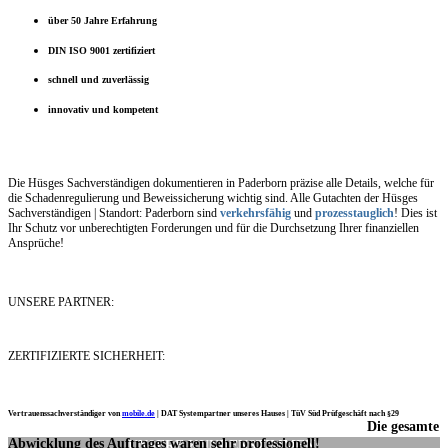
über 50 Jahre Erfahrung
DIN ISO 9001 zertifiziert
schnell und zuverlässig
innovativ und kompetent
Die Hüsges Sachverständigen dokumentieren in Paderborn präzise alle Details, welche für
die Schadenregulierung und Beweissicherung wichtig sind. Alle Gutachten der Hüsges
Sachverständigen | Standort: Paderborn sind
verkehrsfähig
und
prozesstauglich
! Dies ist
Ihr Schutz vor unberechtigten Forderungen und für die Durchsetzung Ihrer finanziellen
Ansprüche!
UNSERE PARTNER:
ZERTIFIZIERTE SICHERHEIT:
Vertrauenssachverständiger von
mobile.de
|
DAT Systempartner unseres Hauses |
TüV Süd Prüfgeschäft nach §29
Die gesamte
Ich möchte mich noch einmal ganz herzlich für Ihre Arbeit bedanken.
Abwicklung des Auftrages waren sehr professionell!
UNSERE KUNDENSTIMMEN: