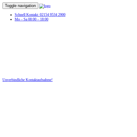
Toggle navigation
Schnell Kontakt: 02154 9534 2900
Mo – Sa 08:00 – 18:00
Auto Sachverständige in Paderborn
Unverschuldeter Schaden am KFZ? Dann benötigen Sie jetzt ein Auto
Sachverständigen!
Unverbindliche Kontaktaufnahme!
DIE HÜSGES-GRUPPE BEKANNT AUS DEN MEDIEN: