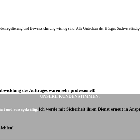
hadenregulierung und Beweissicherung wichtig sind. Alle Gutachten der Hüsges Sachverständige
Abwicklung des Auftrages waren sehr professionell!
UNSERE KUNDENSTIMMEN:
Ich werde mit Sicherheit ihren Dienst erneut in Ans
iert und aussagekräftig.
fehlen!