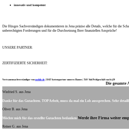
innovativ und kompetent
Die Hüsges Sachverständigen dokumentieren in Jena präzise alle Details, welche für die Sc
unberechtigten Forderungen und für die Durchsetzung Ihrer finanziellen Ansprüche!
UNSERE PARTNER:
ZERTIFIZIERTE SICHERHEIT:
Vertrauenssachverständiger von
mobile.de
|
DAT Systempartner unseres Hauses |
TüV Süd Prüfgeschäft nach §29
Die gesamte 
Ich möchte mich noch einmal ganz herzlich für Ihre Arbeit bedanken.
Winfried S. aus Jena
Danke für das Gutachten. TOP Arbeit, muss da mal ein Lob aussprechen. Sehr detaill
Oliver B. aus Jena
Werde ihre Firma weiter emp
Möchte mich für das erstellte Gutachten bedanken
Reiner G. aus Jena