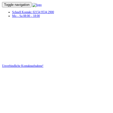
Toggle navigation
Schnell Kontakt: 02154 9534 2900
Mo – Sa 08:00 – 18:00
Auto Sachverständige in Essen
Unverschuldeter Schaden am KFZ? Dann benötigen Sie jetzt ein Auto
Sachverständigen!
Unverbindliche Kontaktaufnahme!
DIE HÜSGES-GRUPPE BEKANNT AUS DEN MEDIEN: