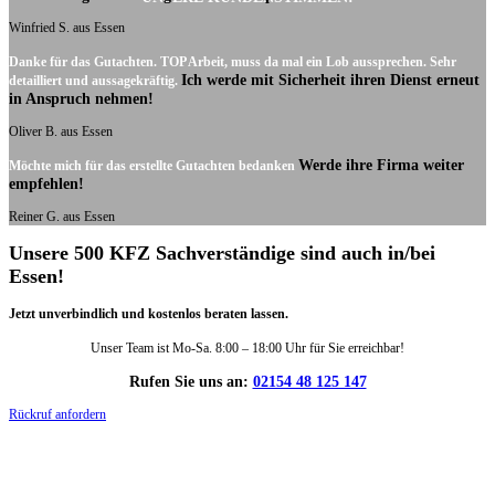
Winfried S. aus Essen
Danke für das Gutachten. TOP Arbeit, muss da mal ein Lob aussprechen. Sehr
Ich werde mit Sicherheit ihren Dienst erneut
detailliert und aussagekräftig.
in Anspruch nehmen!
Oliver B. aus Essen
Werde ihre Firma weiter
Möchte mich für das erstellte Gutachten bedanken
empfehlen!
Reiner G. aus Essen
Unsere 500 KFZ Sachverständige sind auch in/bei
Essen!
Jetzt unverbindlich und kostenlos beraten lassen.
Unser Team ist Mo-Sa. 8:00 – 18:00 Uhr für Sie erreichbar!
Rufen Sie uns an:
02154 48 125 147
Rückruf anfordern
DIE HÜSGES-GRUPPE IN ZAHLEN: