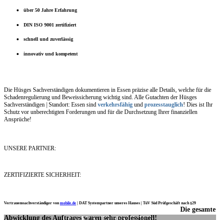
über 50 Jahre Erfahrung
DIN ISO 9001 zertifiziert
schnell und zuverlässig
innovativ und kompetent
Die Hüsges Sachverständigen dokumentieren in Essen präzise alle Details, welche für die
Schadenregulierung und Beweissicherung wichtig sind. Alle Gutachten der Hüsges
Sachverständigen | Standort: Essen sind
verkehrsfähig
und
prozesstauglich
! Dies ist Ihr
Schutz vor unberechtigten Forderungen und für die Durchsetzung Ihrer finanziellen
Ansprüche!
UNSERE PARTNER:
ZERTIFIZIERTE SICHERHEIT:
Vertrauenssachverständiger von
mobile.de
|
DAT Systempartner unseres Hauses |
TüV Süd Prüfgeschäft nach §29
Die gesamte
Ich möchte mich noch einmal ganz herzlich für Ihre Arbeit bedanken.
Abwicklung des Auftrages waren sehr professionell!
UNSERE KUNDENSTIMMEN: