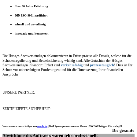
über 50 Jahre Erfahrung
DIN ISO 9001 zertifiziert
schnell und zuverlässig
innovativ und kompetent
Die Hüsges Sachverständigen dokumentieren in Erfurt präzise alle Details, welche für die
Schadenregulierung und Beweissicherung wichtig sind. Alle Gutachten der Hüsges
Sachverständigen | Standort: Erfurt sind
verkehrsfähig
und
prozesstauglich
! Dies ist Ihr
Schutz vor unberechtigten Forderungen und für die Durchsetzung Ihrer finanziellen
Ansprüche!
UNSERE PARTNER:
ZERTIFIZIERTE SICHERHEIT:
Vertrauenssachverständiger von
mobile.de
|
DAT Systempartner unseres Hauses |
TüV Süd Prüfgeschäft nach §29
Die gesamte
Ich möchte mich noch einmal ganz herzlich für Ihre Arbeit bedanken.
Abwicklung des Auftrages waren sehr professionell!
UNSERE KUNDENSTIMMEN: