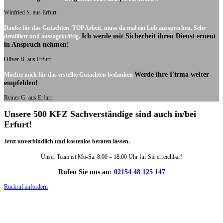
Winfried S. aus Erfurt
Danke für das Gutachten. TOP Arbeit, muss da mal ein Lob aussprechen. Sehr
Ich werde mit Sicherheit ihren Dienst erneut
detailliert und aussagekräftig.
in Anspruch nehmen!
Oliver B. aus Erfurt
Werde ihre Firma weiter
Möchte mich für das erstellte Gutachten bedanken
empfehlen!
Reiner G. aus Erfurt
Unsere 500 KFZ Sachverständige sind auch in/bei
Erfurt!
Jetzt unverbindlich und kostenlos beraten lassen.
Unser Team ist Mo-Sa. 8:00 – 18:00 Uhr für Sie erreichbar!
Rufen Sie uns an:
02154 48 125 147
Rückruf anfordern
DIE HÜSGES-GRUPPE IN ZAHLEN: