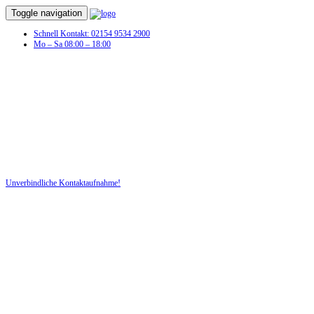
Toggle navigation
Schnell Kontakt: 02154 9534 2900
Mo – Sa 08:00 – 18:00
Auto Sachverständige in Erfurt
Unverschuldeter Schaden am KFZ? Dann benötigen Sie jetzt ein Auto
Sachverständigen!
Unverbindliche Kontaktaufnahme!
DIE HÜSGES-GRUPPE BEKANNT AUS DEN MEDIEN: