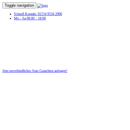
Toggle navigation
Schnell Kontakt: 02154 9534 2900
Mo – Sa 08:00 – 18:00
Auto Gutachten in Würzburg
Unfall?! Lassen Sie schnell für Ihr Recht ein Auto-Gutachten erstellen!
Jetzt unverbindliches Auto Gutachten anfragen!
DIE HÜSGES-GRUPPE BEKANNT AUS DEN MEDIEN: