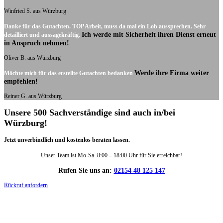
Winfried S. aus Würzburg
Danke für das Gutachten. TOP Arbeit, muss da mal ein Lob aussprechen. Sehr
Ich werde mit Sicherheit ihren Dienst erneut
detailliert und aussagekräftig.
in Anspruch nehmen!
Oliver B. aus Würzburg
Werde ihre Firma weiter
Möchte mich für das erstellte Gutachten bedanken
empfehlen!
Reiner G. aus Würzburg
Unsere 500 Sachverständige sind auch in/bei
Würzburg!
Jetzt unverbindlich und kostenlos beraten lassen.
Unser Team ist Mo-Sa. 8:00 – 18:00 Uhr für Sie erreichbar!
Rufen Sie uns an:
02154 48 125 147
Rückruf anfordern
DIE HÜSGES-GRUPPE IN ZAHLEN: