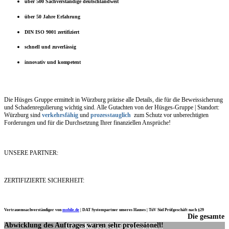
über 500 Sachverständige deutschlandweit
über 50 Jahre Erfahrung
DIN ISO 9001 zertifiziert
schnell und zuverlässig
innovativ und kompetent
Die Hüsges Gruppe ermittelt in Würzburg präzise alle Details, die für die Beweissicherung
und Schadenregulierung wichtig sind. Alle Gutachten von der Hüsges-Gruppe | Standort:
Würzburg sind
verkehrsfähig
und
prozesstauglich
zum Schutz vor unberechtigten
Forderungen und für die Durchsetzung Ihrer finanziellen Ansprüche!
UNSERE PARTNER:
ZERTIFIZIERTE SICHERHEIT:
Vertrauenssachverständiger von
mobile.de
|
DAT Systempartner unseres Hauses |
TüV Süd Prüfgeschäft nach §29
Die gesamte
Ich möchte mich noch einmal ganz herzlich für Ihre Arbeit bedanken.
Abwicklung des Auftrages waren sehr professionell!
UNSERE KUNDENSTIMMEN: