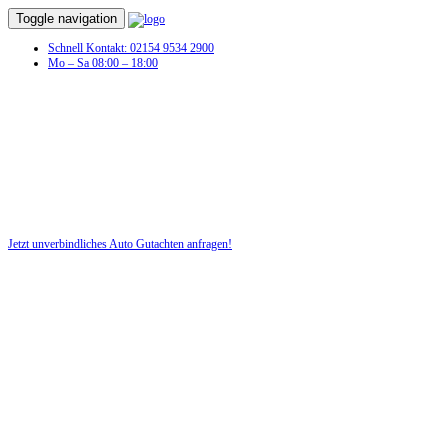
Toggle navigation
Schnell Kontakt: 02154 9534 2900
Mo – Sa 08:00 – 18:00
Auto Gutachten in Solingen
Unfall?! Lassen Sie schnell für Ihr Recht ein Auto-Gutachten erstellen!
Jetzt unverbindliches Auto Gutachten anfragen!
DIE HÜSGES-GRUPPE BEKANNT AUS DEN MEDIEN: