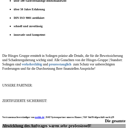
über 500 Sachverständige deutschlandweit
über 50 Jahre Erfahrung
DIN ISO 9001 zertifiziert
schnell und zuverlässig
innovativ und kompetent
Die Hüsges Gruppe ermittelt in Solingen präzise alle Details, die für die Beweissicherung
und Schadenregulierung wichtig sind. Alle Gutachten von der Hüsges-Gruppe | Standort:
Solingen sind
verkehrsfähig
und
prozesstauglich
zum Schutz vor unberechtigten
Forderungen und für die Durchsetzung Ihrer finanziellen Ansprüche!
UNSERE PARTNER:
ZERTIFIZIERTE SICHERHEIT:
Vertrauenssachverständiger von
mobile.de
|
DAT Systempartner unseres Hauses |
TüV Süd Prüfgeschäft nach §29
Die gesamte
Ich möchte mich noch einmal ganz herzlich für Ihre Arbeit bedanken.
Abwicklung des Auftrages waren sehr professionell!
UNSERE KUNDENSTIMMEN: