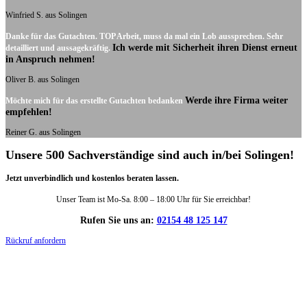
Winfried S. aus Solingen
Danke für das Gutachten. TOP Arbeit, muss da mal ein Lob aussprechen. Sehr
Ich werde mit Sicherheit ihren Dienst erneut
detailliert und aussagekräftig.
in Anspruch nehmen!
Oliver B. aus Solingen
Werde ihre Firma weiter
Möchte mich für das erstellte Gutachten bedanken
empfehlen!
Reiner G. aus Solingen
Unsere 500 Sachverständige sind auch in/bei Solingen!
Jetzt unverbindlich und kostenlos beraten lassen.
Unser Team ist Mo-Sa. 8:00 – 18:00 Uhr für Sie erreichbar!
Rufen Sie uns an:
02154 48 125 147
Rückruf anfordern
DIE HÜSGES-GRUPPE IN ZAHLEN: