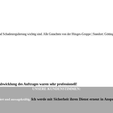
 und Schadenregulierung wichtig sind. Alle Gutachten von der Hüsges-Gruppe | Standort: Götti
Abwicklung des Auftrages waren sehr professionell!
UNSERE KUNDENSTIMMEN:
Ich werde mit Sicherheit ihren Dienst erneut in Ans
iert und aussagekräftig.