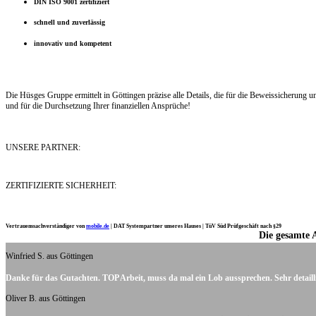
DIN ISO 9001 zertifiziert
schnell und zuverlässig
innovativ und kompetent
Die Hüsges Gruppe ermittelt in Göttingen präzise alle Details, die für die Beweissicherung
und für die Durchsetzung Ihrer finanziellen Ansprüche!
UNSERE PARTNER:
ZERTIFIZIERTE SICHERHEIT:
Vertrauenssachverständiger von
mobile.de
|
DAT Systempartner unseres Hauses |
TüV Süd Prüfgeschäft nach §29
Die gesamte 
Ich möchte mich noch einmal ganz herzlich für Ihre Arbeit bedanken.
Winfried S. aus Göttingen
Danke für das Gutachten. TOP Arbeit, muss da mal ein Lob aussprechen. Sehr detaill
Oliver B. aus Göttingen