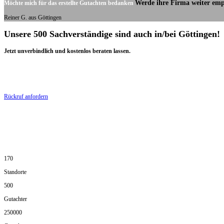
Werde ihre Firma weiter emp
Möchte mich für das erstellte Gutachten bedanken
Reiner G. aus Göttingen
Unsere 500 Sachverständige sind auch in/bei Göttingen!
Jetzt unverbindlich und kostenlos beraten lassen.
Rückruf anfordern
170
Standorte
500
Gutachter
250000