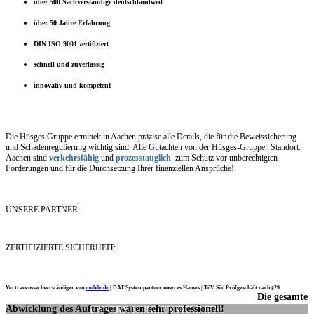
über 500 Sachverständige deutschlandweit
über 50 Jahre Erfahrung
DIN ISO 9001 zertifiziert
schnell und zuverlässig
innovativ und kompetent
Die Hüsges Gruppe ermittelt in Aachen präzise alle Details, die für die Beweissicherung
und Schadenregulierung wichtig sind. Alle Gutachten von der Hüsges-Gruppe | Standort:
Aachen sind
verkehrsfähig
und
prozesstauglich
zum Schutz vor unberechtigten
Forderungen und für die Durchsetzung Ihrer finanziellen Ansprüche!
UNSERE PARTNER:
ZERTIFIZIERTE SICHERHEIT:
Vertrauenssachverständiger von
mobile.de
|
DAT Systempartner unseres Hauses |
TüV Süd Prüfgeschäft nach §29
Die gesamte
Ich möchte mich noch einmal ganz herzlich für Ihre Arbeit bedanken.
Abwicklung des Auftrages waren sehr professionell!
UNSERE KUNDENSTIMMEN: