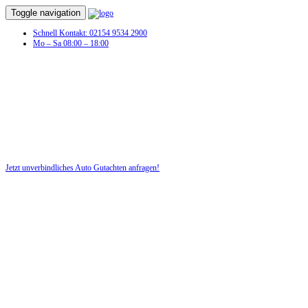
Toggle navigation
Schnell Kontakt: 02154 9534 2900
Mo – Sa 08:00 – 18:00
Auto Gutachten in Aachen
Unfall?! Lassen Sie schnell für Ihr Recht ein Auto-Gutachten erstellen!
Jetzt unverbindliches Auto Gutachten anfragen!
DIE HÜSGES-GRUPPE BEKANNT AUS DEN MEDIEN: