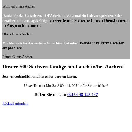
Winfried S. aus Aachen
Danke für das Gutachten. TOP Arbeit, muss da mal ein Lob aussprechen. Sehr
Ich werde mit Sicherheit ihren Dienst erneut
detailliert und aussagekräftig.
in Anspruch nehmen!
Oliver B. aus Aachen
Werde ihre Firma weiter
Möchte mich für das erstellte Gutachten bedanken
empfehlen!
Reiner G. aus Aachen
Unsere 500 Sachverständige sind auch in/bei Aachen!
Jetzt unverbindlich und kostenlos beraten lassen.
Unser Team ist Mo-Sa. 8:00 – 18:00 Uhr für Sie erreichbar!
Rufen Sie uns an:
02154 48 125 147
Rückruf anfordern
DIE HÜSGES-GRUPPE IN ZAHLEN: