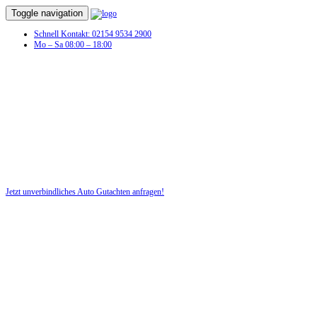
Toggle navigation
Schnell Kontakt: 02154 9534 2900
Mo – Sa 08:00 – 18:00
Schaden am Fahrzeug? Dann benötigen
Sie jetzt ein Auto Gutachten!
Nutzen Sie für Ihre Sicherheit unsere kostenlose Beratung!
Jetzt unverbindliches Auto Gutachten anfragen!
DIE HÜSGES-GRUPPE BEKANNT AUS DEN MEDIEN: