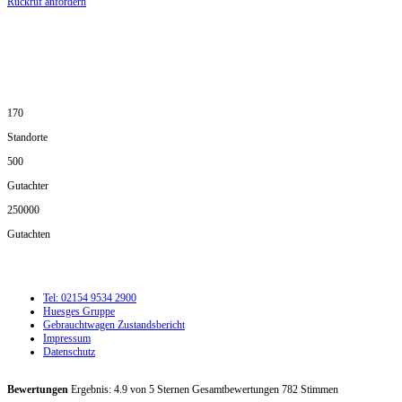
Rückruf anfordern
DIE HÜSGES-GRUPPE IN ZAHLEN:
170
Standorte
500
Gutachter
250000
Gutachten
Tel: 02154 9534 2900
Huesges Gruppe
Gebrauchtwagen Zustandsbericht
Impressum
Datenschutz
Bewertungen
Ergebnis:
4.9
von
5
Sternen Gesamtbewertungen
782
Stimmen