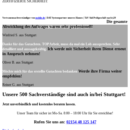
ZERTIFIZIERTE SICHERHEIT:
Vertrauenssachverständiger von
mobile.de
|
DAT Systempartner unseres Hauses |
TüV Süd Prüfgeschäft nach §29
Die gesamte
Ich möchte mich noch einmal ganz herzlich für Ihre Arbeit bedanken.
Abwicklung des Auftrages waren sehr professionell!
UNSERE KUNDENSTIMMEN:
Winfried S. aus Stuttgart
Danke für das Gutachten. TOP Arbeit, muss da mal ein Lob aussprechen. Sehr
Ich werde mit Sicherheit ihren Dienst erneut
detailliert und aussagekräftig.
in Anspruch nehmen!
Oliver B. aus Stuttgart
Werde ihre Firma weiter
Möchte mich für das erstellte Gutachten bedanken
empfehlen!
Reiner G. aus Stuttgart
Unsere 500 Sachverständige sind auch in/bei Stuttgart!
Jetzt unverbindlich und kostenlos beraten lassen.
Unser Team für sicher ist Mo-Sa. 8:00 – 18:00 Uhr für Sie erreichbar!
Rufen Sie uns an:
02154 48 125 147