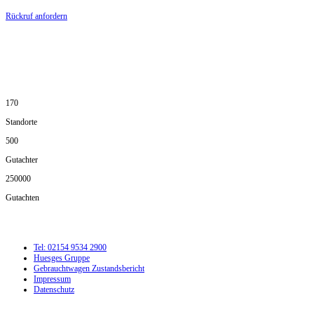
Rückruf anfordern
DIE HÜSGES-GRUPPE IN ZAHLEN:
170
Standorte
500
Gutachter
250000
Gutachten
Tel: 02154 9534 2900
Huesges Gruppe
Gebrauchtwagen Zustandsbericht
Impressum
Datenschutz