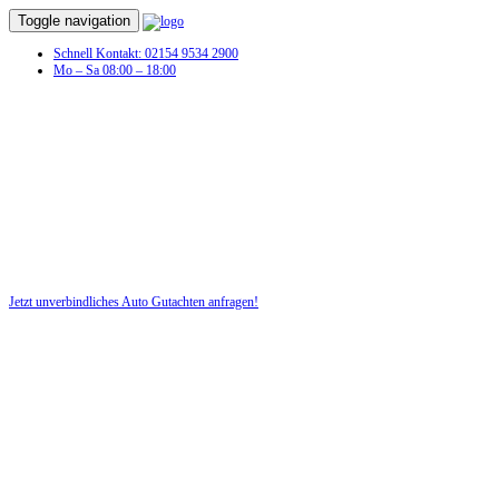
Toggle navigation
Schnell Kontakt: 02154 9534 2900
Mo – Sa 08:00 – 18:00
Schaden am Fahrzeug? Dann benötigen
Sie jetzt ein Auto Gutachten!
Nutzen Sie für Ihre Sicherheit unsere kostenlose Beratung!
Jetzt unverbindliches Auto Gutachten anfragen!
DIE HÜSGES-GRUPPE BEKANNT AUS DEN MEDIEN: