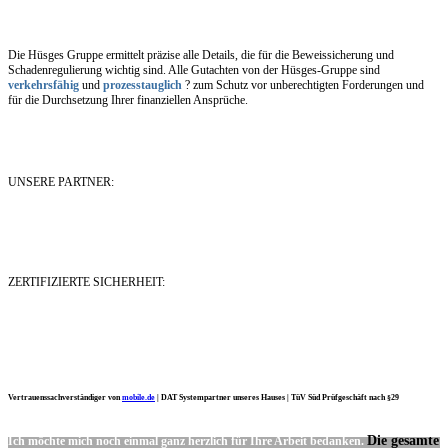
Die Hüsges Gruppe ermittelt präzise alle Details, die für die Beweissicherung und
Schadenregulierung wichtig sind. Alle Gutachten von der Hüsges-Gruppe sind
verkehrsfähig
und
prozesstauglich
? zum Schutz vor unberechtigten Forderungen und
für die Durchsetzung Ihrer finanziellen Ansprüche.
UNSERE PARTNER:
ZERTIFIZIERTE SICHERHEIT:
Vertrauenssachverständiger von
mobile.de
|
DAT Systempartner unseres Hauses |
TüV Süd Prüfgeschäft nach §29
Die gesamte
Ich möchte mich noch einmal ganz herzlich für Ihre Arbeit bedanken.