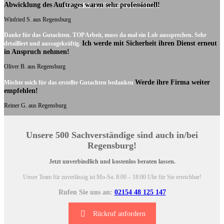
Abwicklung des Auftrages waren sehr professionell!
UNSERE KUNDENSTIMMEN:
Winfried S. aus Regensburg
Danke für das Gutachten. TOP Arbeit, muss da mal ein Lob aussprechen. Sehr
Ich werde mit Sicherheit ihren Dienst erneut
detailliert und aussagekräftig.
in Anspruch nehmen!
Oliver B. aus Regensburg
Werde ihre Firma weiter
Möchte mich für das erstellte Gutachten bedanken
empfehlen!
Reiner G. aus Regensburg
Unsere 500 Sachverständige sind auch in/bei
Regensburg!
Jetzt unverbindlich und kostenlos beraten lassen.
Unser Team für zuverlässig ist Mo-Sa. 8:00 – 18:00 Uhr für Sie erreichbar!
Rufen Sie uns an:
02154 48 125 147
Rückruf anfordern