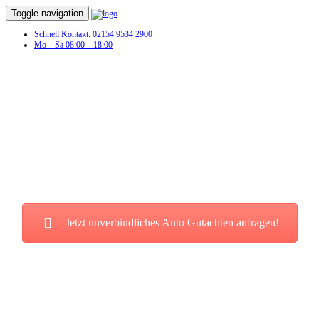
Toggle navigation
Schnell Kontakt: 02154 9534 2900
Mo – Sa 08:00 – 18:00
Schaden am Fahrzeug? Dann benötigen
Sie jetzt ein Auto Gutachten!
Wir beraten Sie zuverlässig und kostenlos!
Jetzt unverbindliches Auto Gutachten anfragen!