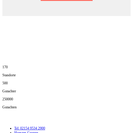
DIE HÜSGES-GRUPPE IN ZAHLEN:
170
Standorte
500
Gutachter
250000
Gutachten
Tel: 02154 9534 2900
Huesges Gruppe