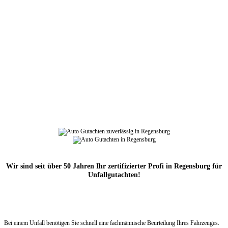
DIE HÜSGES-GRUPPE BEKANNT AUS DEN MEDIEN:
Wir sind seit über 50 Jahren Ihr zertifizierter Profi in Regensburg für
Unfallgutachten!
Bei einem Unfall benötigen Sie schnell eine fachmännische Beurteilung Ihres Fahrzeuges.