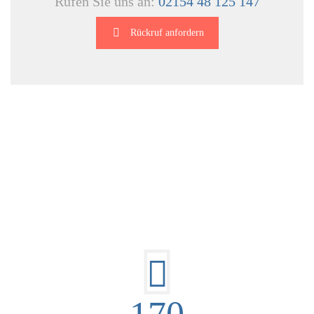
Rufen Sie uns an:
02154 48 125 147
Rückruf anfordern
DIE HÜSGES-GRUPPE IN ZAHLEN: