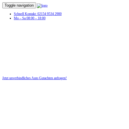
Toggle navigation
Schnell Kontakt: 02154 9534 2900
Mo – Sa 08:00 – 18:00
Schaden am Fahrzeug? Dann benötigen
Sie jetzt ein Auto Gutachten!
Profitieren Sie von unserer fairen und kostenlosen Beratung!
Jetzt unverbindliches Auto Gutachten anfragen!
DIE HÜSGES-GRUPPE BEKANNT AUS DEN MEDIEN: