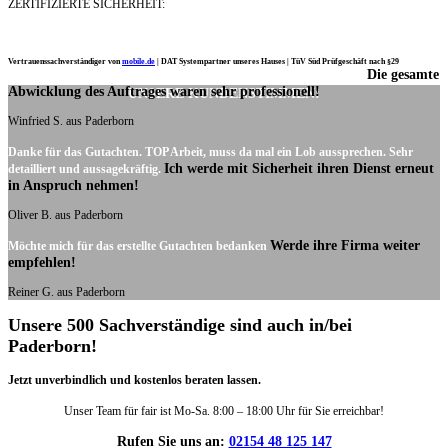
ZERTIFIZIERTE SICHERHEIT:
Vertrauenssachverständiger von
mobile.de
|
DAT Systempartner unseres Hauses |
TüV Süd Prüfgeschäft nach §29
Die gesamte
Ich möchte mich noch einmal ganz herzlich für Ihre Arbeit bedanken.
Abwicklung des Auftrages waren sehr professionell!
UNSERE KUNDENSTIMMEN:
Winfried S. aus Paderborn
Danke für das Gutachten. TOP Arbeit, muss da mal ein Lob aussprechen. Sehr
Ich werde mit Sicherheit ihren Dienst erneut
detailliert und aussagekräftig.
in Anspruch nehmen!
Oliver B. aus Paderborn
Werde ihre Firma weiter
Möchte mich für das erstellte Gutachten bedanken
empfehlen!
Reiner G. aus Paderborn
Unsere 500 Sachverständige sind auch in/bei
Paderborn!
Jetzt unverbindlich und kostenlos beraten lassen.
Unser Team für fair ist Mo-Sa. 8:00 – 18:00 Uhr für Sie erreichbar!
Rufen Sie uns an:
02154 48 125 147