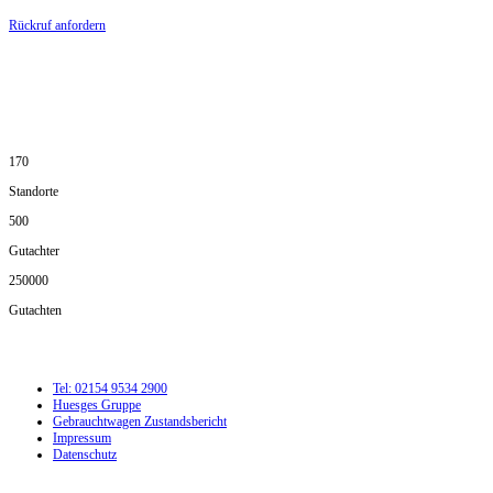
Rückruf anfordern
DIE HÜSGES-GRUPPE IN ZAHLEN:
170
Standorte
500
Gutachter
250000
Gutachten
Tel: 02154 9534 2900
Huesges Gruppe
Gebrauchtwagen Zustandsbericht
Impressum
Datenschutz