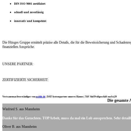
DIN ISO 9001 zertifiziert
schnell und zuverlässig
innovativ und kompetent
Die Hüsges Gruppe ermittelt präzise alle Details, die für die Beweissicherung und Schaden
finanziellen Ansprüche.
UNSERE PARTNER:
ZERTIFIZIERTE SICHERHEIT:
Vertrauenssachverständiger von
mobile.de
|
DAT Systempartner unseres Hauses |
TüV Süd Prüfgeschäft nach §29
Die gesamte 
Ich möchte mich noch einmal ganz herzlich für Ihre Arbeit bedanken.
Winfried S. aus Mannheim
Danke für das Gutachten. TOP Arbeit, muss da mal ein Lob aussprechen. Sehr detaill
Oliver B. aus Mannheim