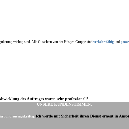
regulierung wichtig sind. Alle Gutachten von der Hüsges-Gruppe sind
verkehrsfähig
und
proze
Abwicklung des Auftrages waren sehr professionell!
UNSERE KUNDENSTIMMEN:
Ich werde mit Sicherheit ihren Dienst erneut in Ans
iert und aussagekräftig.