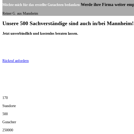
Werde ihre Firma weiter emp
Möchte mich für das erstellte Gutachten bedanken
Reiner G. aus Mannheim
Unsere 500 Sachverständige sind auch in/bei Mannheim!
Jetzt unverbindlich und kostenlos beraten lassen.
Rückruf anfordern
170
Standorte
500
Gutachter
250000