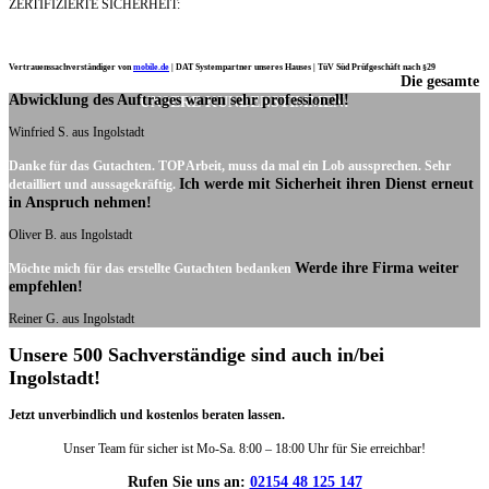
ZERTIFIZIERTE SICHERHEIT:
Vertrauenssachverständiger von
mobile.de
|
DAT Systempartner unseres Hauses |
TüV Süd Prüfgeschäft nach §29
Die gesamte
Ich möchte mich noch einmal ganz herzlich für Ihre Arbeit bedanken.
Abwicklung des Auftrages waren sehr professionell!
UNSERE KUNDENSTIMMEN:
Winfried S. aus Ingolstadt
Danke für das Gutachten. TOP Arbeit, muss da mal ein Lob aussprechen. Sehr
Ich werde mit Sicherheit ihren Dienst erneut
detailliert und aussagekräftig.
in Anspruch nehmen!
Oliver B. aus Ingolstadt
Werde ihre Firma weiter
Möchte mich für das erstellte Gutachten bedanken
empfehlen!
Reiner G. aus Ingolstadt
Unsere 500 Sachverständige sind auch in/bei
Ingolstadt!
Jetzt unverbindlich und kostenlos beraten lassen.
Unser Team für sicher ist Mo-Sa. 8:00 – 18:00 Uhr für Sie erreichbar!
Rufen Sie uns an:
02154 48 125 147