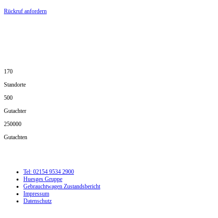
Rückruf anfordern
DIE HÜSGES-GRUPPE IN ZAHLEN:
170
Standorte
500
Gutachter
250000
Gutachten
Tel: 02154 9534 2900
Huesges Gruppe
Gebrauchtwagen Zustandsbericht
Impressum
Datenschutz