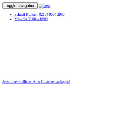
Toggle navigation
Schnell Kontakt: 02154 9534 2900
Mo – Sa 08:00 – 18:00
Schaden am Fahrzeug? Dann benötigen
Sie jetzt ein Auto Gutachten!
Nutzen Sie für Ihre Sicherheit unsere kostenlose Beratung!
Jetzt unverbindliches Auto Gutachten anfragen!
DIE HÜSGES-GRUPPE BEKANNT AUS DEN MEDIEN: