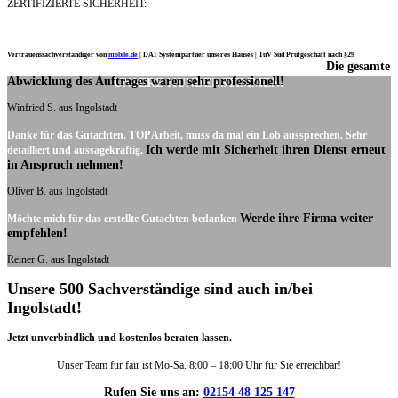
ZERTIFIZIERTE SICHERHEIT:
Vertrauenssachverständiger von
mobile.de
|
DAT Systempartner unseres Hauses |
TüV Süd Prüfgeschäft nach §29
Die gesamte
Ich möchte mich noch einmal ganz herzlich für Ihre Arbeit bedanken.
Abwicklung des Auftrages waren sehr professionell!
UNSERE KUNDENSTIMMEN:
Winfried S. aus Ingolstadt
Danke für das Gutachten. TOP Arbeit, muss da mal ein Lob aussprechen. Sehr
Ich werde mit Sicherheit ihren Dienst erneut
detailliert und aussagekräftig.
in Anspruch nehmen!
Oliver B. aus Ingolstadt
Werde ihre Firma weiter
Möchte mich für das erstellte Gutachten bedanken
empfehlen!
Reiner G. aus Ingolstadt
Unsere 500 Sachverständige sind auch in/bei
Ingolstadt!
Jetzt unverbindlich und kostenlos beraten lassen.
Unser Team für fair ist Mo-Sa. 8:00 – 18:00 Uhr für Sie erreichbar!
Rufen Sie uns an:
02154 48 125 147