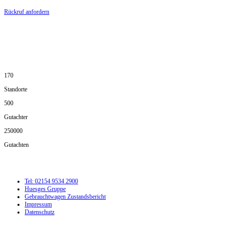
Rückruf anfordern
DIE HÜSGES-GRUPPE IN ZAHLEN:
170
Standorte
500
Gutachter
250000
Gutachten
Tel: 02154 9534 2900
Huesges Gruppe
Gebrauchtwagen Zustandsbericht
Impressum
Datenschutz