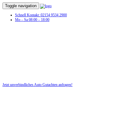
Toggle navigation
Schnell Kontakt: 02154 9534 2900
Mo – Sa 08:00 – 18:00
Schaden am Fahrzeug? Dann benötigen
Sie jetzt ein Auto Gutachten!
Profitieren Sie von unserer fairen und kostenlosen Beratung!
Jetzt unverbindliches Auto Gutachten anfragen!
DIE HÜSGES-GRUPPE BEKANNT AUS DEN MEDIEN: