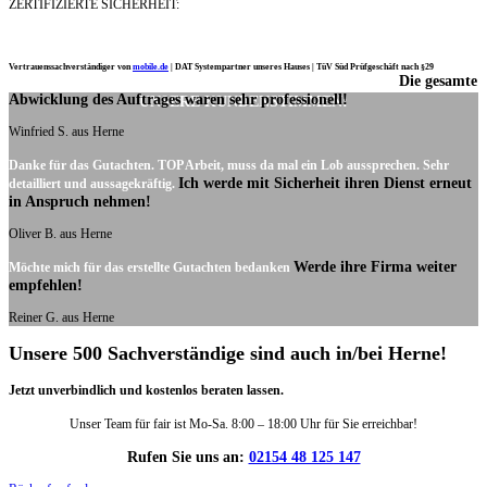
ZERTIFIZIERTE SICHERHEIT:
Vertrauenssachverständiger von
mobile.de
|
DAT Systempartner unseres Hauses |
TüV Süd Prüfgeschäft nach §29
Die gesamte
Ich möchte mich noch einmal ganz herzlich für Ihre Arbeit bedanken.
Abwicklung des Auftrages waren sehr professionell!
UNSERE KUNDENSTIMMEN:
Winfried S. aus Herne
Danke für das Gutachten. TOP Arbeit, muss da mal ein Lob aussprechen. Sehr
Ich werde mit Sicherheit ihren Dienst erneut
detailliert und aussagekräftig.
in Anspruch nehmen!
Oliver B. aus Herne
Werde ihre Firma weiter
Möchte mich für das erstellte Gutachten bedanken
empfehlen!
Reiner G. aus Herne
Unsere 500 Sachverständige sind auch in/bei Herne!
Jetzt unverbindlich und kostenlos beraten lassen.
Unser Team für fair ist Mo-Sa. 8:00 – 18:00 Uhr für Sie erreichbar!
Rufen Sie uns an:
02154 48 125 147