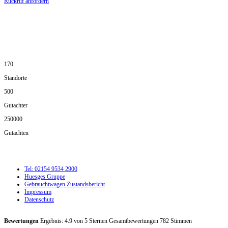
Rückruf anfordern
DIE HÜSGES-GRUPPE IN ZAHLEN:
170
Standorte
500
Gutachter
250000
Gutachten
Tel: 02154 9534 2900
Huesges Gruppe
Gebrauchtwagen Zustandsbericht
Impressum
Datenschutz
Bewertungen
Ergebnis:
4.9
von
5
Sternen Gesamtbewertungen
782
Stimmen