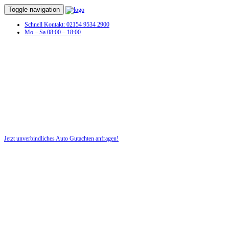
Toggle navigation
Schnell Kontakt: 02154 9534 2900
Mo – Sa 08:00 – 18:00
Schaden am Fahrzeug? Dann benötigen
Sie jetzt ein Auto Gutachten!
Profitieren Sie von unserer fairen und kostenlosen Beratung!
Jetzt unverbindliches Auto Gutachten anfragen!
DIE HÜSGES-GRUPPE BEKANNT AUS DEN MEDIEN: