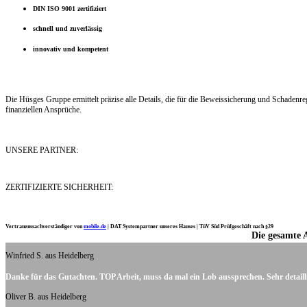
DIN ISO 9001 zertifiziert
schnell und zuverlässig
innovativ und kompetent
Die Hüsges Gruppe ermittelt präzise alle Details, die für die Beweissicherung und Schaden
finanziellen Ansprüche.
UNSERE PARTNER:
ZERTIFIZIERTE SICHERHEIT:
Vertrauenssachverständiger von
mobile.de
|
DAT Systempartner unseres Hauses |
TüV Süd Prüfgeschäft nach §29
Die gesamte 
Ich möchte mich noch einmal ganz herzlich für Ihre Arbeit bedanken.
Winfried S. aus Heidelberg
Danke für das Gutachten. TOP Arbeit, muss da mal ein Lob aussprechen. Sehr detaill
Oliver B. aus Heidelberg