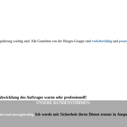
regulierung wichtig sind. Alle Gutachten von der Hüsges-Gruppe sind
verkehrsfähig
und
proze
Abwicklung des Auftrages waren sehr professionell!
UNSERE KUNDENSTIMMEN:
Ich werde mit Sicherheit ihren Dienst erneut in Ans
iert und aussagekräftig.