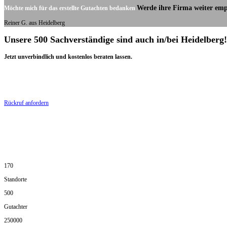
Werde ihre Firma weiter emp
Möchte mich für das erstellte Gutachten bedanken
Reiner G. aus Heidelberg
Unsere 500 Sachverständige sind auch in/bei Heidelberg!
Jetzt unverbindlich und kostenlos beraten lassen.
Rückruf anfordern
170
Standorte
500
Gutachter
250000