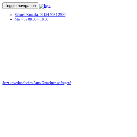
Toggle navigation
Schnell Kontakt: 02154 9534 2900
Mo – Sa 08:00 – 18:00
Schaden am Fahrzeug? Dann benötigen
Sie jetzt ein Auto Gutachten!
Profitieren Sie von unserer fairen und kostenlosen Beratung!
Jetzt unverbindliches Auto Gutachten anfragen!
DIE HÜSGES-GRUPPE BEKANNT AUS DEN MEDIEN: