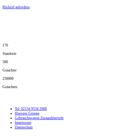
Rückruf anfordern
DIE HÜSGES-GRUPPE IN ZAHLEN:
170
Standorte
500
Gutachter
250000
Gutachten
Tel: 02154 9534 2900
Huesges Gruppe
Gebrauchtwagen Zustandsbericht
Impressum
Datenschutz