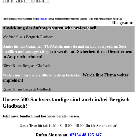
ZERTIFIZIERTE SICHERHEIT:
Vertrauenssachverständiger von
mobile.de
|
DAT Systempartner unseres Hauses |
TüV Süd Prüfgeschäft nach §29
Die gesamte
Ich möchte mich noch einmal ganz herzlich für Ihre Arbeit bedanken.
Abwicklung des Auftrages waren sehr professionell!
UNSERE KUNDENSTIMMEN:
Winfried S. aus Bergisch Gladbach
Danke für das Gutachten. TOP Arbeit, muss da mal ein Lob aussprechen. Sehr
Ich werde mit Sicherheit ihren Dienst erneut
detailliert und aussagekräftig.
in Anspruch nehmen!
Oliver B. aus Bergisch Gladbach
Werde ihre Firma weiter
Möchte mich für das erstellte Gutachten bedanken
empfehlen!
Reiner G. aus Bergisch Gladbach
Unsere 500 Sachverständige sind auch in/bei Bergisch
Gladbach!
Jetzt unverbindlich und kostenlos beraten lassen.
Unser Team für fair ist Mo-Sa. 8:00 – 18:00 Uhr für Sie erreichbar!
Rufen Sie uns an:
02154 48 125 147